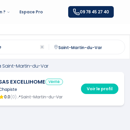
n ?
Espace Pro
09 78 45 27 40
int-Martin-du-Var
(
06670
)
ntactez un
chapiste
qualifié à
Saint-Martin-du-Var
à
Saint-Martin-du-Var
SAS EXCELLIHOME
Vérifié
Voir le profil
Chapiste
0.0
(
0
)
📍
Saint-Martin-du-Var