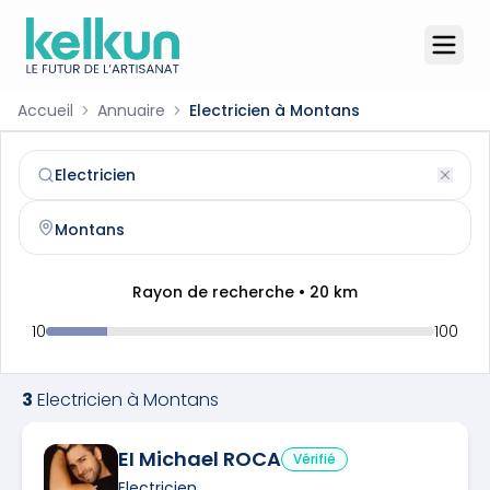
Accueil
Annuaire
Electricien à Montans
Electricien
à
Montans
(
81600
)
Trouvez et contactez un
electricien
qualifié à
Montans
Rayon de recherche •
20
km
10
100
3
Electricien
à
Montans
EI Michael ROCA
Vérifié
Electricien