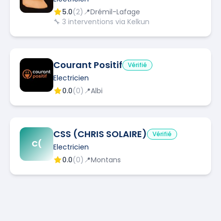
5.0
(
2
)
📍
Drémil-Lafage
🔧
3
interventions via Kelkun
Courant Positif
Vérifié
Electricien
0.0
(
0
)
📍
Albi
CSS (CHRIS SOLAIRE)
Vérifié
C(
Electricien
0.0
(
0
)
📍
Montans