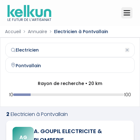
Accueil
Annuaire
Electricien à Pontvallain
Electricien
à
Pontvallain
(
72510
)
Trouvez et contactez un
electricien
qualifié à
Pontvallain
Rayon de recherche •
20
km
10
100
2
Electricien
à
Pontvallain
A. GOUPIL ELECTRICITE &
AG
PLOMBERIE