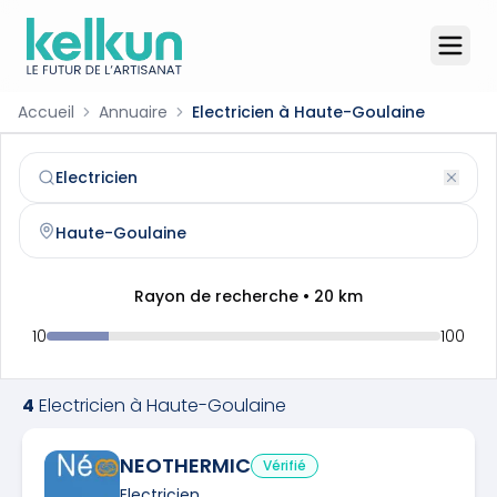
Accueil
Annuaire
Electricien à Haute-Goulaine
Electricien
à
Haute-Goulaine
(
44115
)
Trouvez et contactez un
electricien
qualifié à
Haute-Goul
Rayon de recherche •
20
km
10
100
4
Electricien
à
Haute-Goulaine
NEOTHERMIC
Vérifié
Electricien