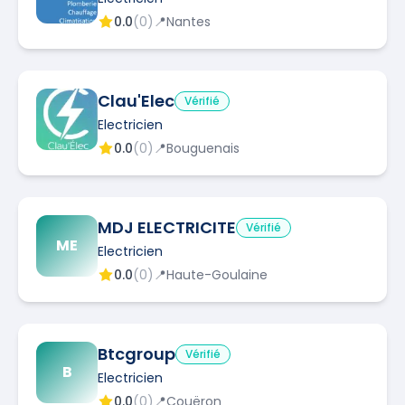
0.0
(
0
)
📍
Nantes
Clau'Elec
Vérifié
Electricien
0.0
(
0
)
📍
Bouguenais
MDJ ELECTRICITE
Vérifié
ME
Electricien
0.0
(
0
)
📍
Haute-Goulaine
Btcgroup
Vérifié
B
Electricien
0.0
(
0
)
📍
Couëron