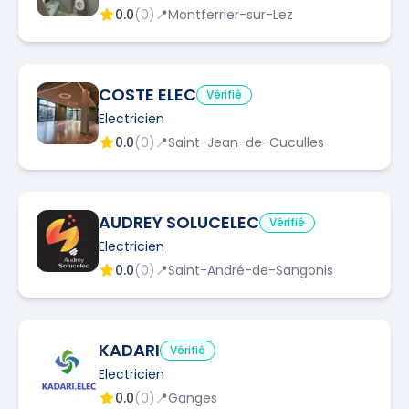
0.0
(
0
)
📍
Montferrier-sur-Lez
COSTE ELEC
Vérifié
Electricien
0.0
(
0
)
📍
Saint-Jean-de-Cuculles
AUDREY SOLUCELEC
Vérifié
Electricien
0.0
(
0
)
📍
Saint-André-de-Sangonis
KADARI
Vérifié
Electricien
0.0
(
0
)
📍
Ganges