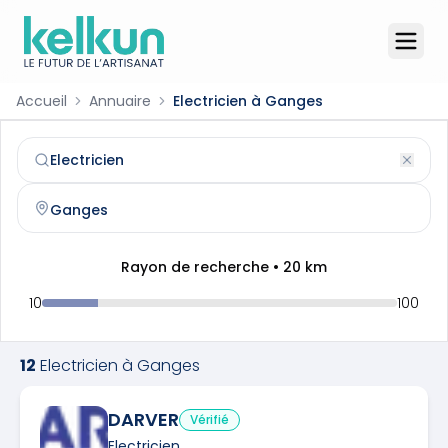
Accueil
Annuaire
Electricien à Ganges
Electricien
à
Ganges
(
34190
)
Trouvez et contactez un
electricien
qualifié à
Ganges
Rayon de recherche •
20
km
10
100
12
Electricien
à
Ganges
DARVER
Vérifié
Electricien