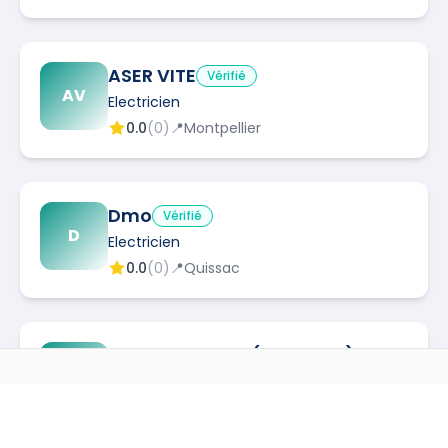
ASER VITE
Vérifié
AV
Electricien
0.0
(
0
)
📍
Montpellier
Dmo
Vérifié
D
Electricien
0.0
(
0
)
📍
Quissac
COTE SERVICES (EMBELLYS)
CS
Vérifié
Electricien
AUTRES MÉTIERS À
GANGES
0.0
(
0
)
📍
Saint-André-de-Sangonis