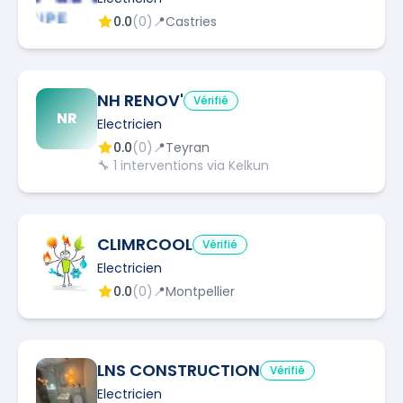
0.0
(
0
)
📍
Castries
NH RENOV'
Vérifié
NR
Electricien
0.0
(
0
)
📍
Teyran
🔧
1
interventions via Kelkun
CLIMRCOOL
Vérifié
Electricien
0.0
(
0
)
📍
Montpellier
LNS CONSTRUCTION
Vérifié
Electricien