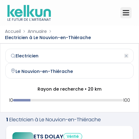
Accueil
Annuaire
Electricien à Le Nouvion-en-Thiérache
Electricien
à
Le Nouvion-en-Thiérache
(
02170
)
Trouvez et contactez un
electricien
qualifié à
Le Nouvion
Rayon de recherche •
20
km
10
100
1
Electricien
à
Le Nouvion-en-Thiérache
ETS DOLAY
Vérifié