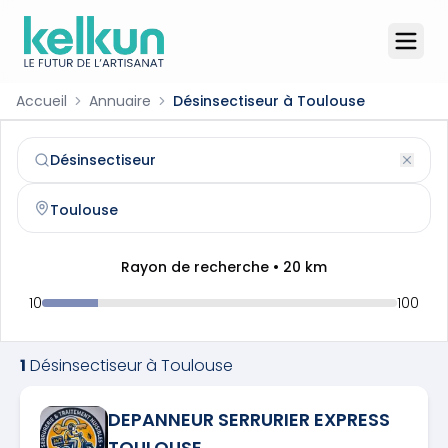
Accueil
Annuaire
Désinsectiseur à Toulouse
Désinsectiseur
à
Toulouse
(
31000
)
Trouvez et contactez un
désinsectiseur
qualifié à
Toulous
Rayon de recherche •
20
km
10
100
1
Désinsectiseur
à
Toulouse
DEPANNEUR SERRURIER EXPRESS
TOULOUSE