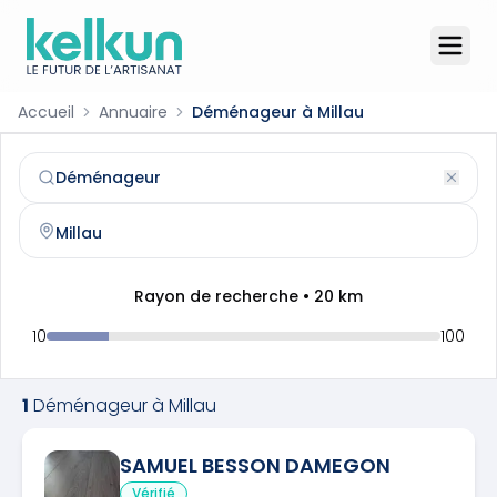
Accueil
Annuaire
Déménageur à Millau
Déménageur
à
Millau
(
12100
)
Trouvez et contactez un
déménageur
qualifié à
Millau
Rayon de recherche •
20
km
10
100
1
Déménageur
à
Millau
SAMUEL BESSON DAMEGON
Vérifié