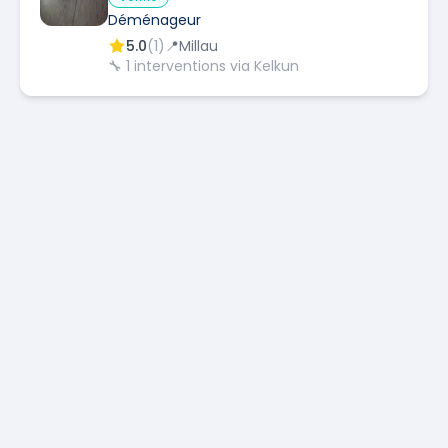
Déménageur
5.0
(
1
)
📍
Millau
🔧
1
interventions via Kelkun