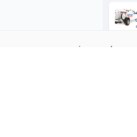
DÉBOUCHEUR (TECHNICI
CANALISATIONS)
DANS D
→
Déboucheur (Technicien en 
→
(
57360
)
→
Déboucheur (Technicien en 
Mer
(
66700
)
→
Déboucheur (Technicien en 
→
(
44340
)
→
Déboucheur (Technicien en 
Sur Marne
(
94500
)