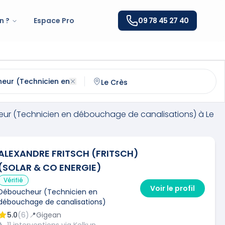
n ?
Espace Pro
09 78 45 27 40
echnicien en débouchage de canalisations)
à
Le Crès
(
3
ntactez un
déboucheur (technicien en débouchage de can
ur (Technicien en débouchage de canalisations)
à
Le
ALEXANDRE FRITSCH (FRITSCH)
(SOLAR & CO ENERGIE)
Vérifié
Voir le profil
Déboucheur (Technicien en
débouchage de canalisations)
5.0
(
6
)
📍
Gigean
🔧
11
interventions via Kelkun