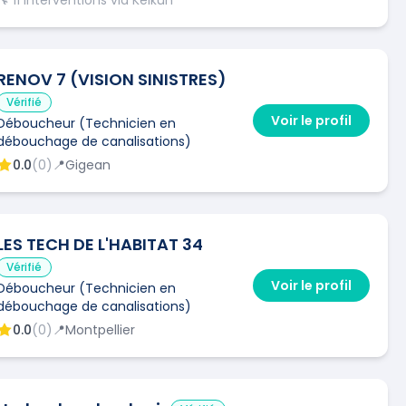
RENOV 7 (VISION SINISTRES)
Vérifié
Voir le profil
Déboucheur (Technicien en
débouchage de canalisations)
0.0
(
0
)
📍
Gigean
LES TECH DE L'HABITAT 34
Vérifié
Voir le profil
Déboucheur (Technicien en
débouchage de canalisations)
0.0
(
0
)
📍
Montpellier