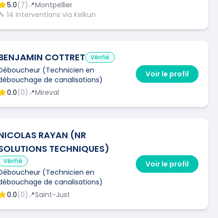
5.0
(
7
)
📍
Montpellier
🔧
14
interventions via Kelkun
BENJAMIN COTTRET
Vérifié
Déboucheur (Technicien en
Voir le profil
débouchage de canalisations)
0.0
(
0
)
📍
Mireval
NICOLAS RAYAN (NR
SOLUTIONS TECHNIQUES)
Vérifié
Voir le profil
Déboucheur (Technicien en
débouchage de canalisations)
0.0
(
0
)
📍
Saint-Just