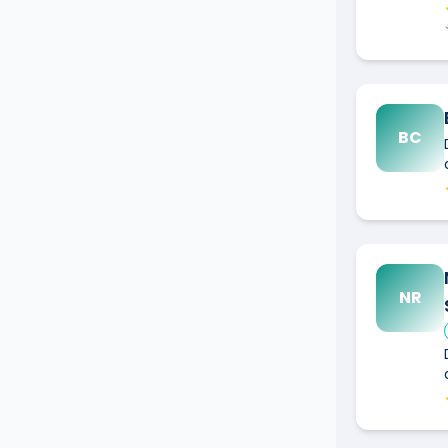
BC
NR