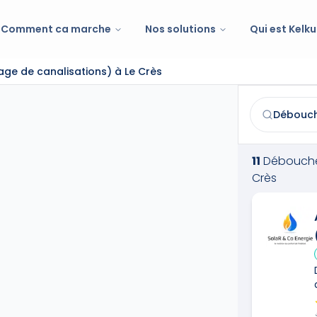
Comment ca marche
Nos solutions
Qui est Kelku
ge de canalisations) à Le Crès
Déboucheur (T
Trouvez et co
11
Débouche
Crès