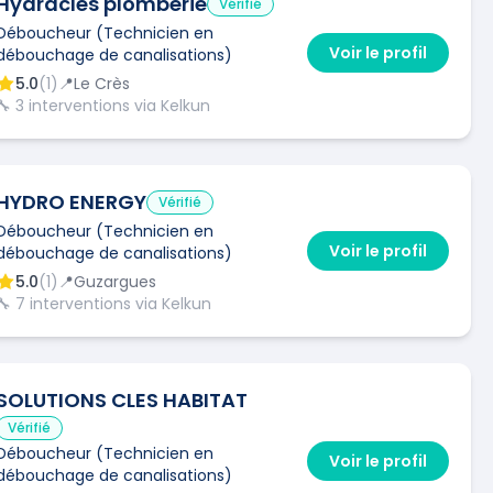
Hydracles plomberie
Vérifié
Déboucheur (Technicien en
Voir le profil
débouchage de canalisations)
5.0
(
1
)
📍
Le Crès
🔧
3
interventions via Kelkun
HYDRO ENERGY
Vérifié
Déboucheur (Technicien en
Voir le profil
débouchage de canalisations)
5.0
(
1
)
📍
Guzargues
🔧
7
interventions via Kelkun
SOLUTIONS CLES HABITAT
Vérifié
Déboucheur (Technicien en
Voir le profil
débouchage de canalisations)