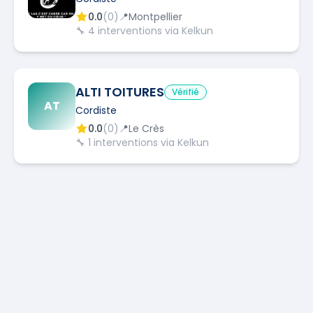
0.0
(
0
)
📍
Montpellier
🔧
4
interventions via Kelkun
ALTI TOITURES
Vérifié
AT
Cordiste
0.0
(
0
)
📍
Le Crès
🔧
1
interventions via Kelkun