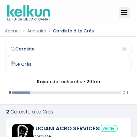
Accueil
Annuaire
Cordiste à Le Crès
Cordiste
à
Le Crès
(
34920
)
Trouvez et contactez un
cordiste
qualifié à
Le Crès
Rayon de recherche •
20
km
10
100
2
Cordiste
à
Le Crès
LUCIANI ACRO SERVICES
Vérifié
Cordiste