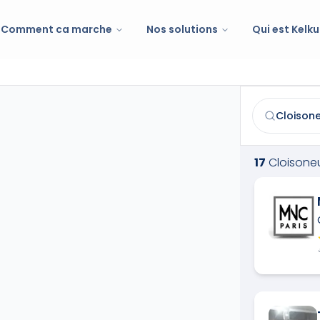
Comment ca marche
Nos solutions
Qui est Kelku
Cloisoneur
à
N
Trouvez et co
17
Cloisone