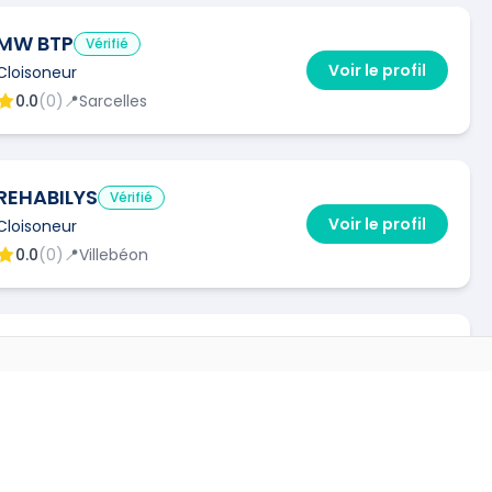
MW BTP
Vérifié
Voir le profil
Cloisoneur
0.0
(
0
)
📍
Sarcelles
REHABILYS
Vérifié
Voir le profil
Cloisoneur
0.0
(
0
)
📍
Villebéon
AVESA G
Vérifié
Voir le profil
Cloisoneur
RES VILLES
0.0
(
0
)
📍
Villeneuve-le-Roi
ne
(
92600
)
→