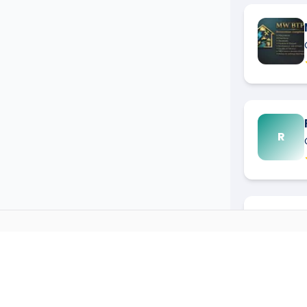
R
AG
CLOISONEUR
DANS D'AUT
→
Cloisoneur
à
Asnieres Sur Sei