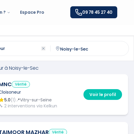
n ?
Espace Pro
09 78 45 27 40
oisy-le-Sec
(
93130
)
ntactez un
cloisoneur
qualifié à
Noisy-le-Sec
ur
à
Noisy-le-Sec
MNC
Vérifié
Cloisoneur
Voir le profil
5.0
(
1
)
📍
Vitry-sur-Seine
🔧
2
interventions via Kelkun
TAIMOOR MAZHAR
Vérifié