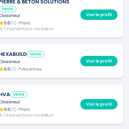
PIERRE & BETON SOLUTIONS
Vérifié
Voir le profil
Cloisoneur
0.0
(
0
)
📍
Paris
🔧
1
interventions via Kelkun
HEXABUILD
Vérifié
Voir le profil
Cloisoneur
0.0
(
0
)
📍
Vincennes
HVA
Vérifié
Cloisoneur
Voir le profil
0.0
(
0
)
📍
Paris
🔧
1
interventions via Kelkun