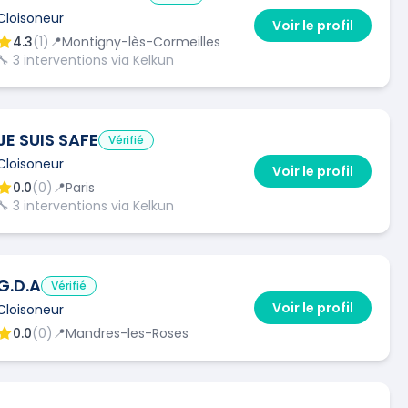
Cloisoneur
Voir le profil
4.3
(
1
)
📍
Montigny-lès-Cormeilles
🔧
3
interventions via Kelkun
JE SUIS SAFE
Vérifié
Cloisoneur
Voir le profil
0.0
(
0
)
📍
Paris
🔧
3
interventions via Kelkun
G.D.A
Vérifié
Voir le profil
Cloisoneur
0.0
(
0
)
📍
Mandres-les-Roses