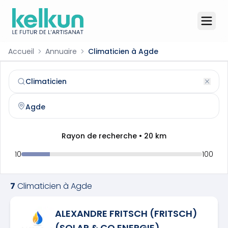
Accueil
Annuaire
Climaticien à Agde
Climaticien
à
Agde
(
34300
)
Trouvez et contactez un
climaticien
qualifié à
Agde
Rayon de recherche •
20
km
10
100
7
Climaticien
à
Agde
ALEXANDRE FRITSCH (FRITSCH)
(SOLAR & CO ENERGIE)