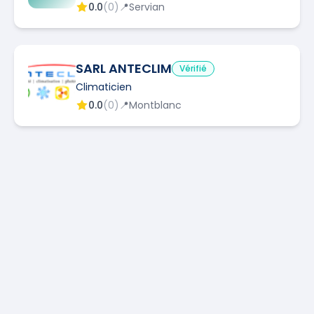
0.0
(
0
)
📍
Servian
SARL ANTECLIM
Vérifié
Climaticien
0.0
(
0
)
📍
Montblanc