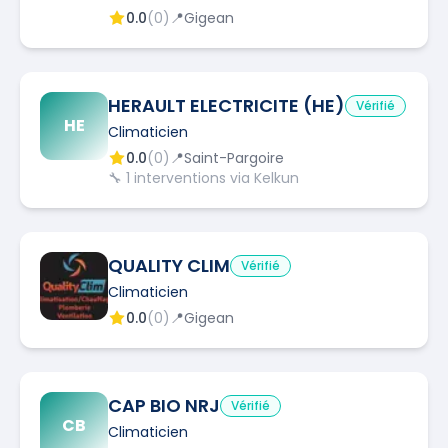
0.0
(
0
)
📍
Gigean
HERAULT ELECTRICITE (HE)
Vérifié
HE
Climaticien
0.0
(
0
)
📍
Saint-Pargoire
🔧
1
interventions via Kelkun
QUALITY CLIM
Vérifié
Climaticien
0.0
(
0
)
📍
Gigean
CAP BIO NRJ
Vérifié
CB
Climaticien