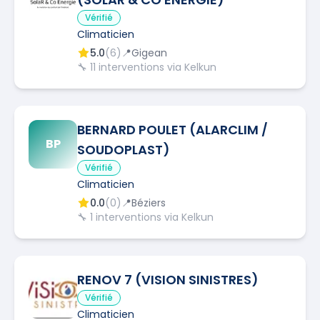
Vérifié
Climaticien
5.0
(
6
)
📍
Gigean
🔧
11
interventions via Kelkun
BERNARD POULET (ALARCLIM /
BP
SOUDOPLAST)
Vérifié
Climaticien
0.0
(
0
)
📍
Béziers
🔧
1
interventions via Kelkun
RENOV 7 (VISION SINISTRES)
Vérifié
Climaticien