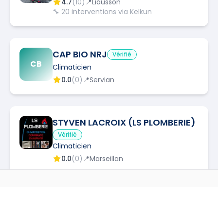
4.7
(
10
)
📍
Liausson
🔧
20
interventions via Kelkun
CAP BIO NRJ
Vérifié
CB
Climaticien
0.0
(
0
)
📍
Servian
STYVEN LACROIX (LS PLOMBERIE)
Vérifié
Climaticien
0.0
(
0
)
📍
Marseillan
AUTRES MÉTIERS À
MONTBLANC
SARL ANTECLIM
Vérifié
Climaticien