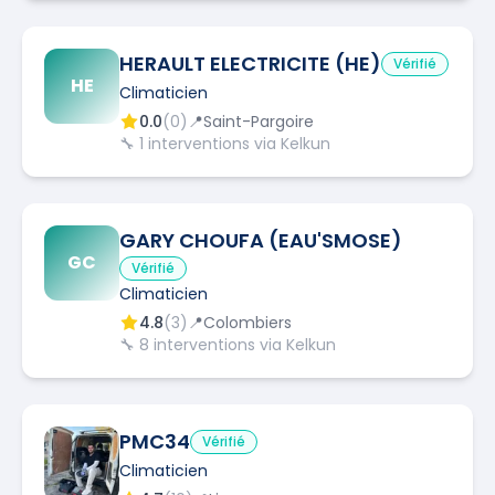
HERAULT ELECTRICITE (HE)
Vérifié
HE
Climaticien
0.0
(
0
)
📍
Saint-Pargoire
🔧
1
interventions via Kelkun
GARY CHOUFA (EAU'SMOSE)
GC
Vérifié
Climaticien
4.8
(
3
)
📍
Colombiers
🔧
8
interventions via Kelkun
PMC34
Vérifié
Climaticien