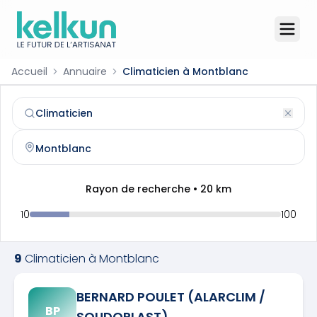
Accueil
Annuaire
Climaticien à Montblanc
Climaticien
à
Montblanc
(
34290
)
Trouvez et contactez un
climaticien
qualifié à
Montblanc
Rayon de recherche •
20
km
10
100
9
Climaticien
à
Montblanc
BERNARD POULET (ALARCLIM /
BP
SOUDOPLAST)