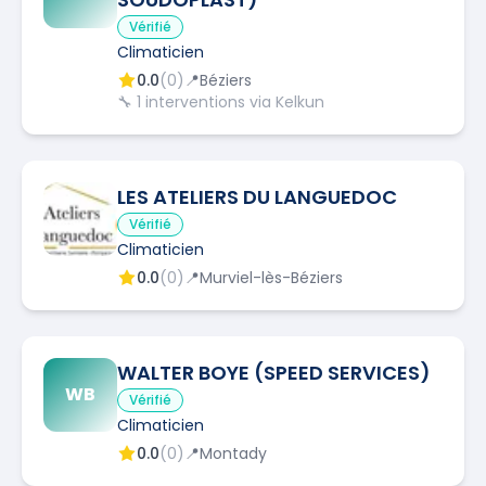
Vérifié
Climaticien
0.0
(
0
)
📍
Béziers
🔧
1
interventions via Kelkun
LES ATELIERS DU LANGUEDOC
Vérifié
Climaticien
0.0
(
0
)
📍
Murviel-lès-Béziers
WALTER BOYE (SPEED SERVICES)
WB
Vérifié
Climaticien
0.0
(
0
)
📍
Montady