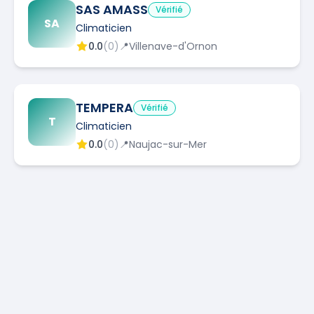
SAS AMASS
Vérifié
SA
Climaticien
0.0
(
0
)
📍
Villenave-d'Ornon
TEMPERA
Vérifié
T
Climaticien
0.0
(
0
)
📍
Naujac-sur-Mer