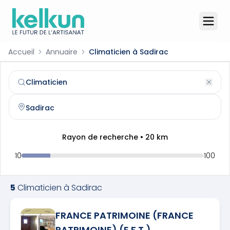
Accueil
Annuaire
Climaticien à Sadirac
Climaticien
à
Sadirac
(
33670
)
Trouvez et contactez un
climaticien
qualifié à
Sadirac
Rayon de recherche •
20
km
10
100
5
Climaticien
à
Sadirac
FRANCE PATRIMOINE (FRANCE
PATRIMOINE) (E.F.T.)