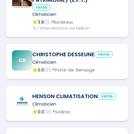
Vérifié
Climaticien
3.8
(
1
)
📍
Bordeaux
🔧
1
interventions via Kelkun
CHRISTOPHE DESSEUNE
Vérifié
CD
Climaticien
0.0
(
0
)
📍
Porte-de-Benauge
HENSON CLIMATISATION
Vérifié
Climaticien
0.0
(
0
)
📍
Sadirac