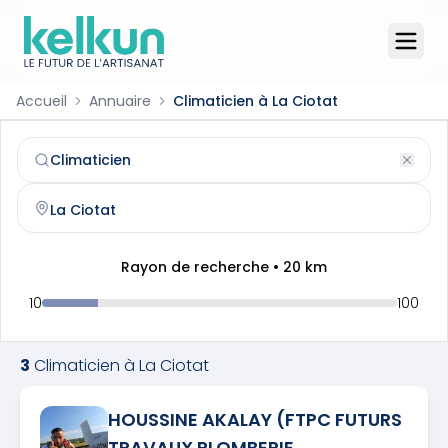
Accueil
Annuaire
Climaticien à La Ciotat
Climaticien
à
La Ciotat
(
13600
)
Trouvez et contactez un
climaticien
qualifié à
La Ciotat
Rayon de recherche •
20
km
10
100
3
Climaticien
à
La Ciotat
HOUSSINE AKALAY (FTPC FUTURS
TRAVAUX PLOMBERIE