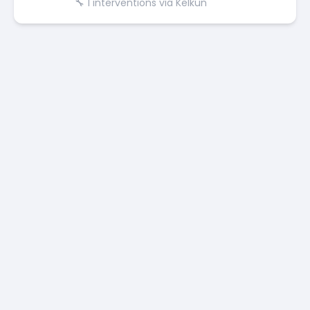
🔧
1
interventions via Kelkun