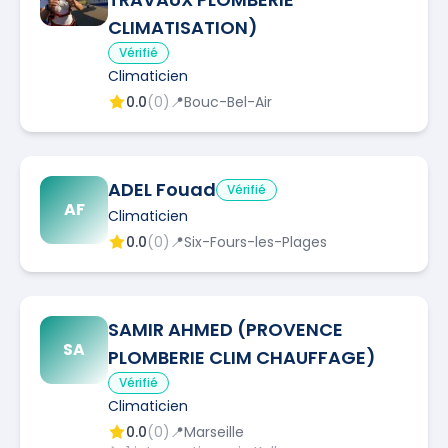
CLIMATISATION)
Vérifié
Climaticien
0.0
(
0
)
📍
Bouc-Bel-Air
ADEL Fouad
Vérifié
AF
Climaticien
0.0
(
0
)
📍
Six-Fours-les-Plages
SAMIR AHMED (PROVENCE
SA
PLOMBERIE CLIM CHAUFFAGE)
Vérifié
Climaticien
0.0
(
0
)
📍
Marseille