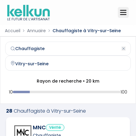
Accueil
Annuaire
Chauffagiste à Vitry-sur-Seine
Chauffagiste
à
Vitry-sur-Seine
(
94400
)
Trouvez et contactez un
chauffagiste
qualifié à
Vitry-sur
Rayon de recherche •
20
km
10
100
28
Chauffagiste
à
Vitry-sur-Seine
MNC
Vérifié
Chauffagiste