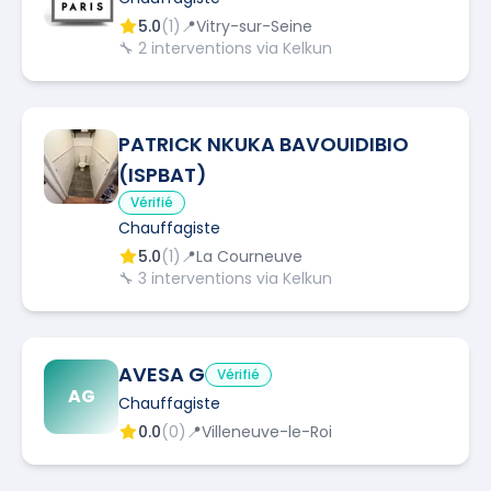
5.0
(
1
)
📍
Vitry-sur-Seine
🔧
2
interventions via Kelkun
PATRICK NKUKA BAVOUIDIBIO
(ISPBAT)
Vérifié
Chauffagiste
5.0
(
1
)
📍
La Courneuve
🔧
3
interventions via Kelkun
AVESA G
Vérifié
AG
Chauffagiste
0.0
(
0
)
📍
Villeneuve-le-Roi