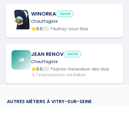
WINORKA
Vérifié
Chauffagiste
0.0
(
0
)
📍
Aulnay-sous-Bois
JEAN RENOV
Vérifié
JR
Chauffagiste
0.0
(
0
)
📍
Sainte-Geneviève-des-Bois
🔧
1
interventions via Kelkun
ANTHONY DOS SANTOS
AUTRES MÉTIERS À
VITRY-SUR-SEINE
AD
(ANTHONY DOS SANTOS)
Carreleur
à
Vitry Sur Seine
→
Vérifié
Chauffagiste
Cloisoneur
à
Vitry Sur Seine
→