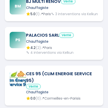
BJ MULTI RENOV
Vérifié
BM
Chauffagiste
5.0
(
1
)
📍
Paris
🔧
3
interventions via Kelkun
PALACIOS SARL
Vérifié
PS
Chauffagiste
4.2
(
2
)
📍
Paris
🔧
4
interventions via Kelkun
CES 95 (CLIM ENERGIE SERVICE
95)
Vérifié
Chauffagiste
0.0
(
0
)
📍
Cormeilles-en-Parisis