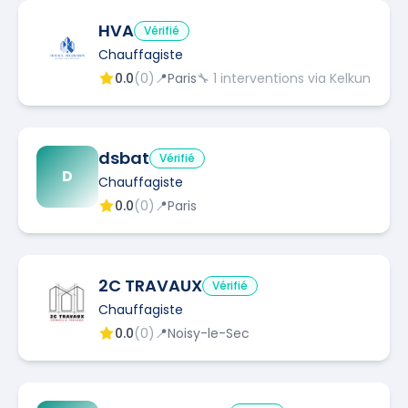
HVA
Vérifié
Chauffagiste
0.0
(
0
)
📍
Paris
🔧
1
interventions via Kelkun
dsbat
Vérifié
D
Chauffagiste
0.0
(
0
)
📍
Paris
2C TRAVAUX
Vérifié
Chauffagiste
0.0
(
0
)
📍
Noisy-le-Sec