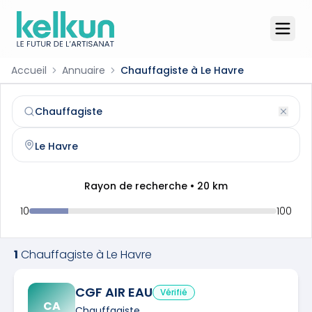
Accueil
Annuaire
Chauffagiste à Le Havre
Chauffagiste
à
Le Havre
(
76600
)
Trouvez et contactez un
chauffagiste
qualifié à
Le Havre
Rayon de recherche •
20
km
10
100
1
Chauffagiste
à
Le Havre
CGF AIR EAU
Vérifié
CA
Chauffagiste