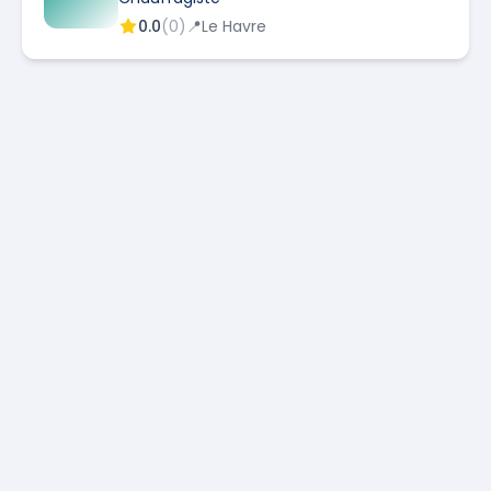
0.0
(
0
)
📍
Le Havre