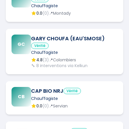
Chauffagiste
0.0
(
0
)
📍
Montady
GARY CHOUFA (EAU'SMOSE)
GC
Vérifié
Chauffagiste
4.8
(
3
)
📍
Colombiers
🔧
8
interventions via Kelkun
CAP BIO NRJ
Vérifié
CB
Chauffagiste
0.0
(
0
)
📍
Servian