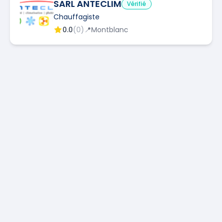
SARL ANTECLIM
Vérifié
Chauffagiste
0.0
(
0
)
📍
Montblanc