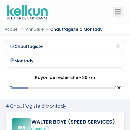
Accueil
Annuaire
Chauffagiste à Montady
Chauffagiste
à
Montady
(
34310
)
Trouvez et contactez un
chauffagiste
qualifié à
Montady
Rayon de recherche •
20
km
10
100
4
Chauffagiste
à
Montady
WALTER BOYE (SPEED SERVICES)
WB
Vérifié