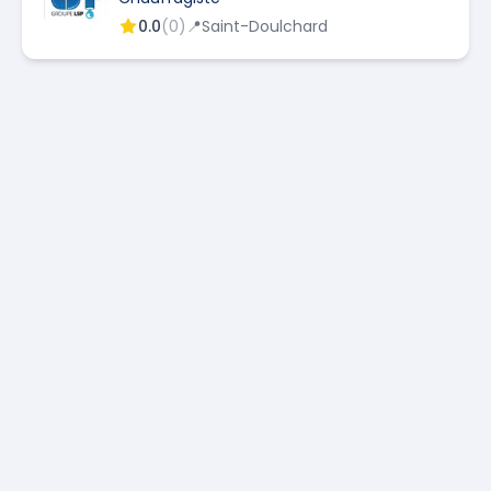
0.0
(
0
)
📍
Saint-Doulchard