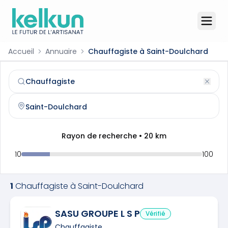
Accueil
Annuaire
Chauffagiste à Saint-Doulchard
Chauffagiste
à
Saint-Doulchard
(
18230
)
Trouvez et contactez un
chauffagiste
qualifié à
Saint-Do
Rayon de recherche •
20
km
10
100
1
Chauffagiste
à
Saint-Doulchard
SASU GROUPE L S P
Vérifié
Chauffagiste