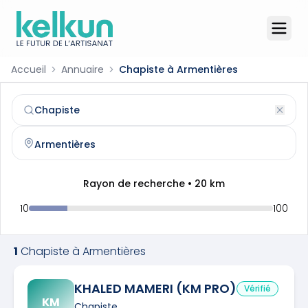
Accueil
Annuaire
Chapiste à Armentières
Chapiste
à
Armentières
(
59280
)
Trouvez et contactez un
chapiste
qualifié à
Armentières
Rayon de recherche •
20
km
10
100
1
Chapiste
à
Armentières
KHALED MAMERI (KM PRO)
Vérifié
KM
Chapiste