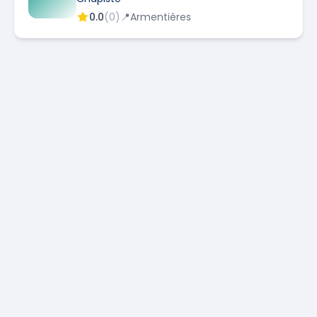
0.0
(
0
)
📍
Armentières