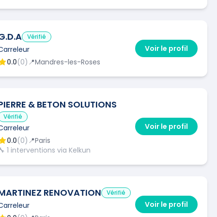
G.D.A
Vérifié
Voir le profil
Carreleur
0.0
(
0
)
📍
Mandres-les-Roses
PIERRE & BETON SOLUTIONS
Vérifié
Voir le profil
Carreleur
0.0
(
0
)
📍
Paris
🔧
1
interventions via Kelkun
MARTINEZ RENOVATION
Vérifié
Voir le profil
Carreleur