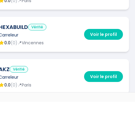
0.0
(
0
)
📍
Paris
HEXABUILD
Vérifié
Voir le profil
Carreleur
0.0
(
0
)
📍
Vincennes
AKZ
Vérifié
Voir le profil
Carreleur
0.0
(
0
)
📍
Paris
ES VILLES
HVA
Vérifié
Carreleur
Voir le profil
→
0.0
(
0
)
📍
Paris
🔧
1
interventions via Kelkun