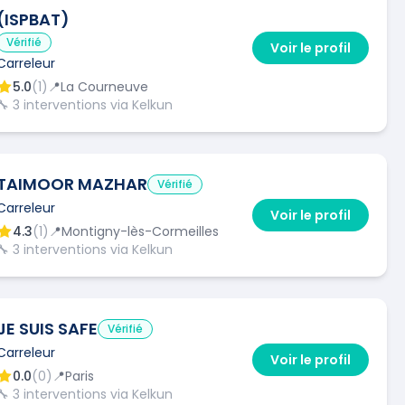
(ISPBAT)
Vérifié
Voir le profil
Carreleur
5.0
(
1
)
📍
La Courneuve
🔧
3
interventions via Kelkun
TAIMOOR MAZHAR
Vérifié
Carreleur
Voir le profil
4.3
(
1
)
📍
Montigny-lès-Cormeilles
🔧
3
interventions via Kelkun
JE SUIS SAFE
Vérifié
Carreleur
Voir le profil
0.0
(
0
)
📍
Paris
🔧
3
interventions via Kelkun