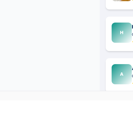
H
A
CARRELEUR
DANS D'AUTR
→
Carreleur
à
Agde
(
34300
)