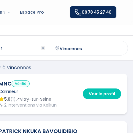
n ?
Espace Pro
09 78 45 27 40
ncennes
(
94300
)
ntactez un
carreleur
qualifié à
Vincennes
r
à
Vincennes
MNC
Vérifié
Carreleur
Voir le profil
5.0
(
1
)
📍
Vitry-sur-Seine
🔧
2
interventions via Kelkun
PATRICK NKUKA BAVOUIDIBIO