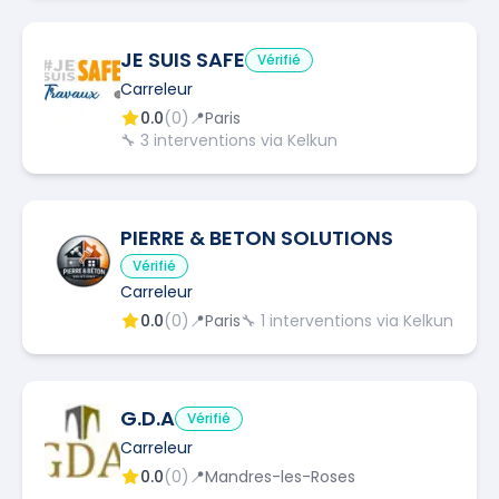
JE SUIS SAFE
Vérifié
Carreleur
0.0
(
0
)
📍
Paris
🔧
3
interventions via Kelkun
PIERRE & BETON SOLUTIONS
Vérifié
Carreleur
0.0
(
0
)
📍
Paris
🔧
1
interventions via Kelkun
G.D.A
Vérifié
Carreleur
0.0
(
0
)
📍
Mandres-les-Roses