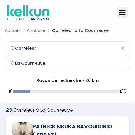
Accueil
Annuaire
Carreleur à La Courneuve
Carreleur
à
La Courneuve
(
93120
)
Trouvez et contactez un
carreleur
qualifié à
La Courneuv
Rayon de recherche •
20
km
10
100
23
Carreleur
à
La Courneuve
PATRICK NKUKA BAVOUIDIBIO
(ISPBAT)