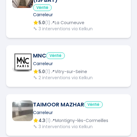
Vérifié
Carreleur
5.0
(
1
)
📍
La Courneuve
🔧
3
interventions via Kelkun
MNC
Vérifié
Carreleur
5.0
(
1
)
📍
Vitry-sur-Seine
🔧
2
interventions via Kelkun
TAIMOOR MAZHAR
Vérifié
Carreleur
4.3
(
1
)
📍
Montigny-lès-Cormeilles
🔧
3
interventions via Kelkun