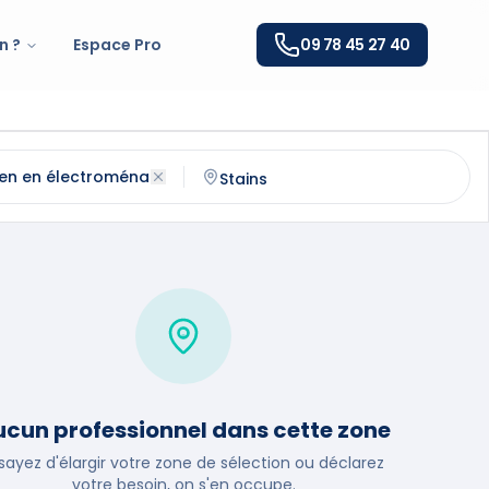
n ?
Espace Pro
09 78 45 27 40
n électroménager
à
Stains
(
93240
)
ntactez un
technicien en électroménager
qualifié à
Stain
cun professionnel dans cette zone
sayez d'élargir votre zone de sélection ou déclarez
votre besoin, on s'en occupe.