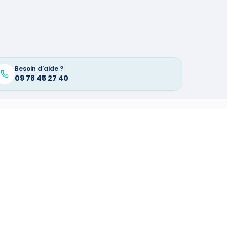
Besoin d'aide ?
09 78 45 27 40
OMÉNAGER
DANS D'AUTRES VILLES
er
à
Clerac
(
17270
)
→
er
à
Millau
(
12100
)
→
er
à
Ris Orangis
(
91130
)
→