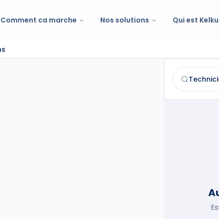
Comment ca marche
Nos solutions
Qui est Kelku
ns
Technicien e
Trouvez et co
Au
Es