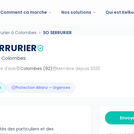
Comment ca marche
Nos solutions
Qui est Kelku
rurier à Colombes
SO SERRURIER
ERRURIER
—
Colombes
e d'avis
Colombes
(92)
Membre depuis
2025
n
Protection Allianz — Urgences
Envoy
tés des particuliers et des