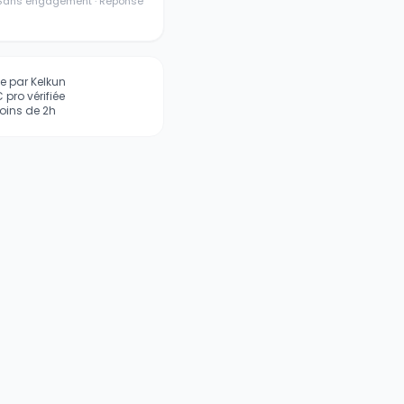
· Sans engagement · Réponse
iée par Kelkun
pro vérifiée
ins de 2h