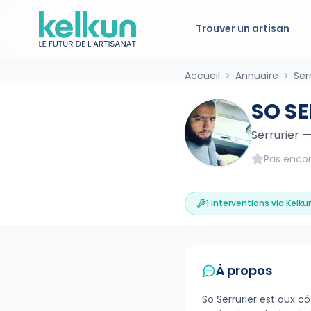
Trouver un artisan
Accueil
Annuaire
Ser
SO S
Serrurier
Pas encor
1
interventions via Kelku
À propos
So Serrurier est aux cô