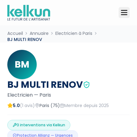
Accueil
Annuaire
Electricien à Paris
BJ MULTI RENOV
BM
BJ MULTI RENOV
Electricien
—
Paris
5.0
(
1
avis)
Paris
(75)
Membre depuis
2025
3
interventions via Kelkun
Protection Allianz — Urgences