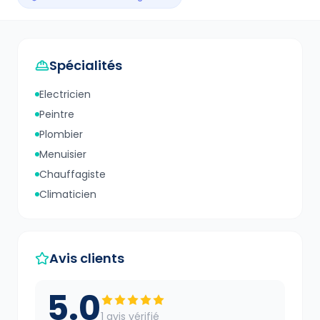
Spécialités
Electricien
Peintre
Plombier
Menuisier
Chauffagiste
Climaticien
Avis clients
5.0
1
avis vérifié