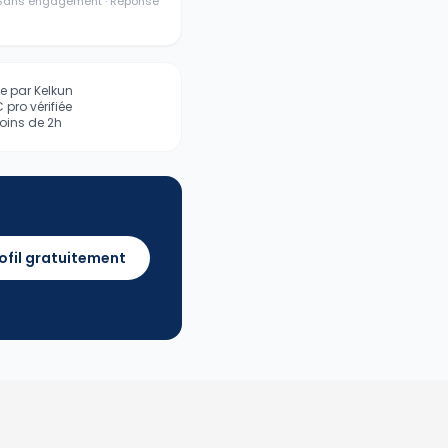
· Sans engagement · Réponse
iée par Kelkun
pro vérifiée
ins de 2h
ofil gratuitement