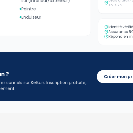
sol (intérieur/extérieur)
Devis gratuit 
sous 2h
Peintre
Enduiseur
Identité vérif
Assurance RC 
Répond en mo
an ?
Créer mon pr
ssionnels sur Kelkun. Inscription gratuite,
idement.