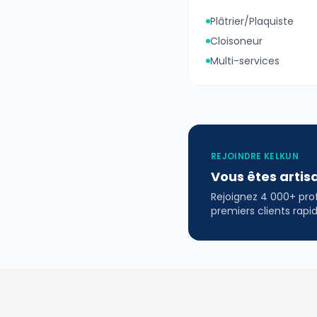
Plâtrier/Plaquiste
Cloisoneur
Multi-services
REJOINDRE KELKUN
Vous êtes artis
Rejoignez 4 000+ profe
premiers clients rap