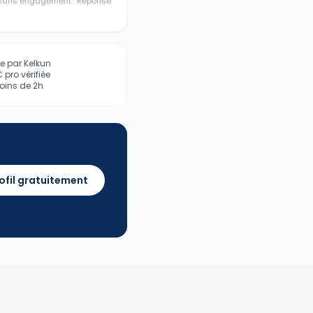
· Sans engagement · Réponse
iée par Kelkun
pro vérifiée
ins de 2h
ofil gratuitement