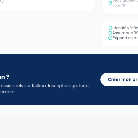
r)
Devis gratuit 
sous 2h
Identité vérif
Assurance RC 
Répond en mo
an ?
Créer mon pr
ssionnels sur Kelkun. Inscription gratuite,
idement.