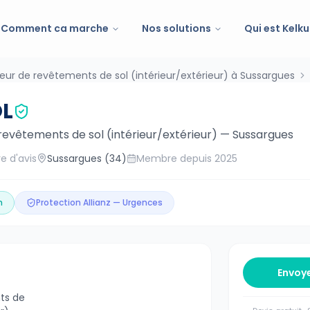
Comment ca marche
Nos solutions
Qui est Kelku
eur de revêtements de sol (intérieur/extérieur) à Sussargues
OL
revêtements de sol (intérieur/extérieur)
—
Sussargues
e d'avis
Sussargues
(34)
Membre depuis
2025
n
Protection Allianz — Urgences
Envoy
ts de