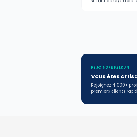
sol (intérieur/extérieu
REJOINDRE KELKUN
Vous êtes artis
Rejoignez 4 000+ profe
premiers clients rap