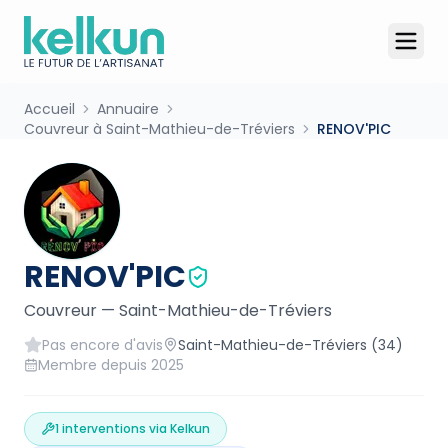
Accueil
Annuaire
Couvreur à Saint-Mathieu-de-Tréviers
RENOV'PIC
RENOV'PIC
Couvreur
—
Saint-Mathieu-de-Tréviers
Pas encore d'avis
Saint-Mathieu-de-Tréviers
(34)
Membre depuis
2025
1
interventions via Kelkun