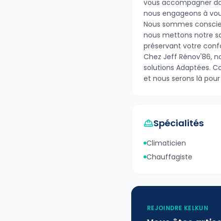
vous accompagner dan
nous engageons à vous
Nous sommes conscients
nous mettons notre sav
préservant votre confo
Chez Jeff Rénov'86, no
solutions Adaptées. C
et nous serons là pour
Spécialités
Climaticien
Chauffagiste
REJOINDRE KELKUN