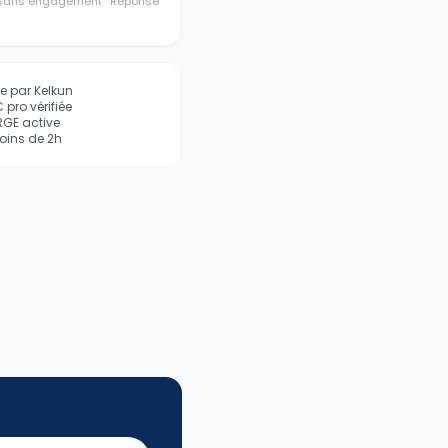
· Sans engagement · Réponse
iée par Kelkun
pro vérifiée
 RGE active
ins de 2h