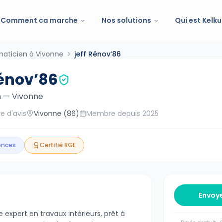
Comment ca marche
Nos solutions
Qui est Kelku
maticien à Vivonne
jeff Rénov’86
Rénov’86
n
—
Vivonne
e d'avis
Vivonne
(86)
Membre depuis
2025
gences
Certifié RGE
Envoy
 expert en travaux intérieurs, prêt à