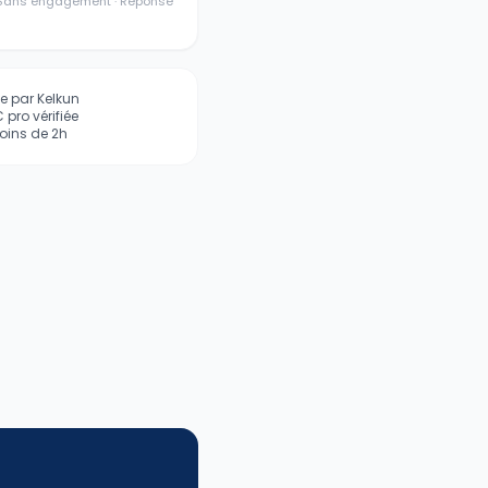
· Sans engagement · Réponse
iée par Kelkun
pro vérifiée
ins de 2h