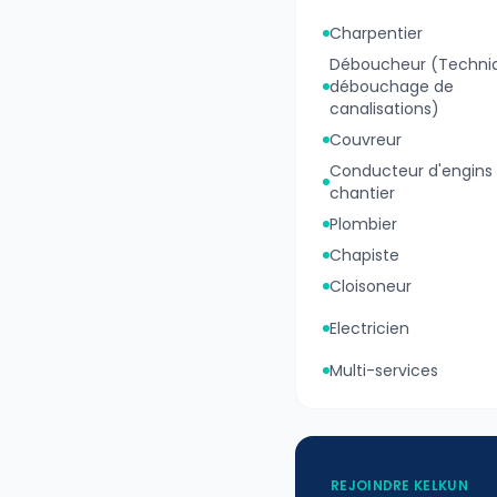
Charpentier
Déboucheur (Technic
débouchage de
canalisations)
Couvreur
Conducteur d'engins
chantier
Plombier
Chapiste
Cloisoneur
Electricien
Multi-services
REJOINDRE KELKUN