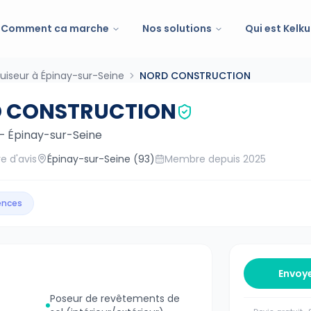
Comment ca marche
Nos solutions
Qui est Kelku
uiseur à Épinay-sur-Seine
NORD CONSTRUCTION
 CONSTRUCTION
—
Épinay-sur-Seine
e d'avis
Épinay-sur-Seine
(93)
Membre depuis
2025
gences
Envoy
Poseur de revêtements de