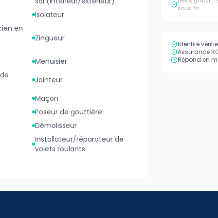
sol (intérieur/extérieur)
Devis gratuit 
sous 2h
Isolateur
ien en
Zingueur
Identité vérif
Assurance RC 
Répond en mo
Menuisier
 de
Jointeur
Maçon
Poseur de gouttière
Démolisseur
Installateur/réparateur de
volets roulants