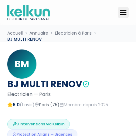
Accueil
Annuaire
Electricien à Paris
BJ MULTI RENOV
BM
BJ MULTI RENOV
Electricien
—
Paris
5.0
(
1
avis)
Paris
(75)
Membre depuis
2025
3
interventions via Kelkun
Protection Allianz — Urgences