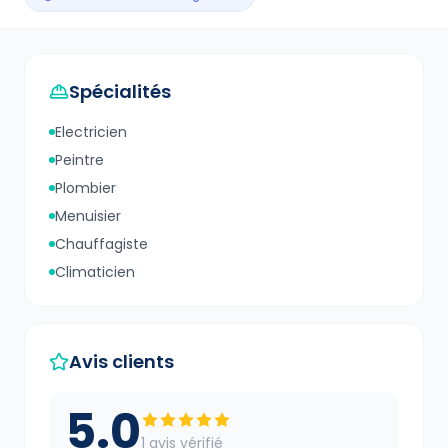
Spécialités
Electricien
Peintre
Plombier
Menuisier
Chauffagiste
Climaticien
Avis clients
5.0
1
avis vérifié