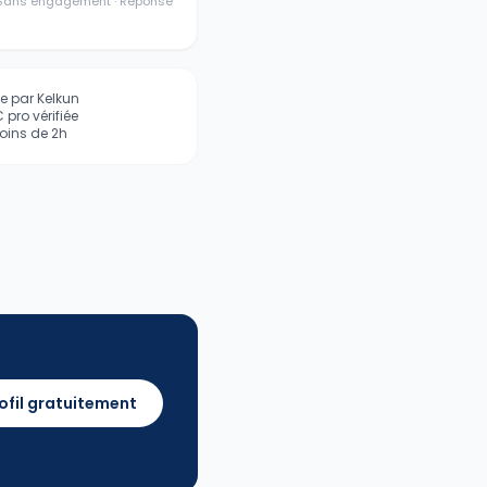
· Sans engagement · Réponse
iée par Kelkun
pro vérifiée
ins de 2h
ofil gratuitement