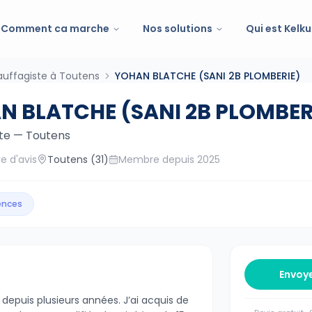
Comment ca marche
Nos solutions
Qui est Kelku
uffagiste à Toutens
YOHAN BLATCHE (SANI 2B PLOMBERIE)
N BLATCHE (SANI 2B PLOMBER
te
—
Toutens
e d'avis
Toutens
(31)
Membre depuis
2025
gences
Envoy
depuis plusieurs années. J’ai acquis de