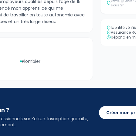
Devis gratuit 
employeurs qualifiés depuis l’âge de 15
sous 2h
mencé mon apprenti ce qui me
i de travailler en toute autonomie avec
ces et un très large réseau
Identité vérif
Assurance RC 
Répond en mo
Plombier
an ?
Créer mon pr
ssionnels sur Kelkun. Inscription gratuite,
idement.