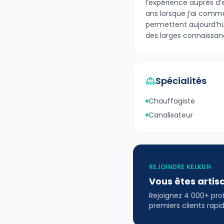
l’expérience auprès d’
ans lorsque j’ai com
permettent aujourd’hu
des larges connaissan
Spécialités
Chauffagiste
Canalisateur
REJOINDRE KELKUN
Vous êtes artis
Rejoignez 4 000+ profe
premiers clients rap