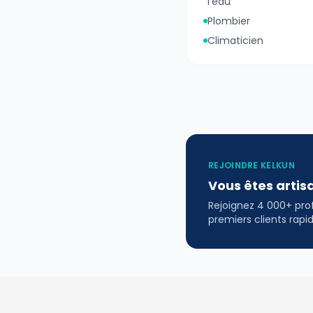
l'eau
Plombier
Climaticien
REJOINDRE KELKUN
Vous êtes artis
Rejoignez 4 000+ profe
premiers clients rap