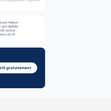
· Sans engagement · Réponse
iée par Kelkun
pro vérifiée
 RGE active
ins de 2h
ofil gratuitement