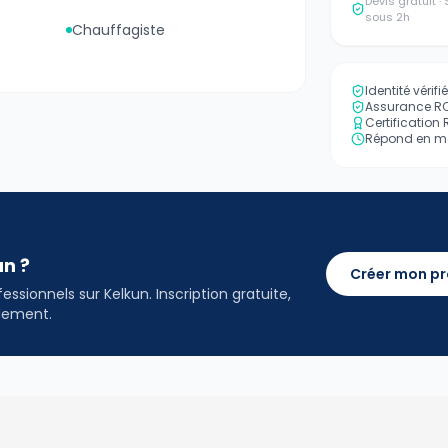
Devis gratuit 
sous 2h
Chauffagiste
Identité vérif
Assurance RC 
Certification
Répond en mo
an ?
Créer mon pr
ssionnels sur Kelkun. Inscription gratuite,
idement.