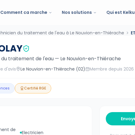
Comment ca marche
Nos solutions
Qui est Kelku
hnicien du traitement de l'eau à Le Nouvion-en-Thiérache
E
DOLAY
 du traitement de l'eau
—
Le Nouvion-en-Thiérache
e d'avis
Le Nouvion-en-Thiérache
(02)
Membre depuis
2026
gences
Certifié RGE
Envoy
ment de
Electricien