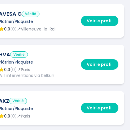
AVESA G
Vérifié
Voir le profil
Plâtrier/Plaquiste
0.0
(
0
)
📍
Villeneuve-le-Roi
HVA
Vérifié
Plâtrier/Plaquiste
Voir le profil
0.0
(
0
)
📍
Paris
🔧
1
interventions via Kelkun
AKZ
Vérifié
Voir le profil
Plâtrier/Plaquiste
0.0
(
0
)
📍
Paris