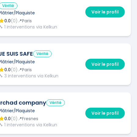
Vérifié
Voir le profil
Plâtrier/Plaquiste
0.0
(
0
)
📍
Paris
🔧
1
interventions via Kelkun
JE SUIS SAFE
Vérifié
Plâtrier/Plaquiste
Voir le profil
0.0
(
0
)
📍
Paris
🔧
3
interventions via Kelkun
irchad company
Vérifié
Plâtrier/Plaquiste
Voir le profil
0.0
(
0
)
📍
Fresnes
🔧
1
interventions via Kelkun