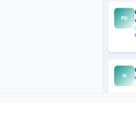
PD
H
LLES
RP
→