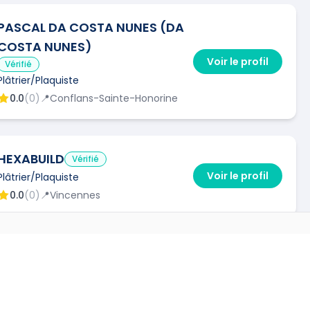
PASCAL DA COSTA NUNES (DA
COSTA NUNES)
Voir le profil
Vérifié
Plâtrier/Plaquiste
0.0
(
0
)
📍
Conflans-Sainte-Honorine
HEXABUILD
Vérifié
Voir le profil
Plâtrier/Plaquiste
0.0
(
0
)
📍
Vincennes
RENOV PRO IDF
Vérifié
Voir le profil
Plâtrier/Plaquiste
0.0
(
0
)
📍
Montlhéry