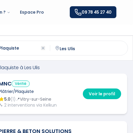
n ?
Espace Pro
09 78 45 27 40
iste
à
Les Ulis
(
91940
)
ntactez un
plâtrier/plaquiste
qualifié à
Les Ulis
Plaquiste
à
Les Ulis
MNC
Vérifié
Plâtrier/Plaquiste
Voir le profil
5.0
(
1
)
📍
Vitry-sur-Seine
🔧
2
interventions via Kelkun
PIERRE & BETON SOLUTIONS