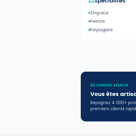
Spécialités
Zingueur
Peintre
Paysagiste
REJOINDRE KELKUN
Vous êtes artis
Rejoignez 4 000+ profe
premiers clients rap