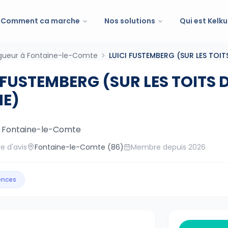
Comment ca marche
Nos solutions
Qui est Kelku
gueur à Fontaine-le-Comte
LUICI FUSTEMBERG (SUR LES TOITS
 FUSTEMBERG (SUR LES TOITS D
NE)
—
Fontaine-le-Comte
e d'avis
Fontaine-le-Comte
(86)
Membre depuis
2026
gences