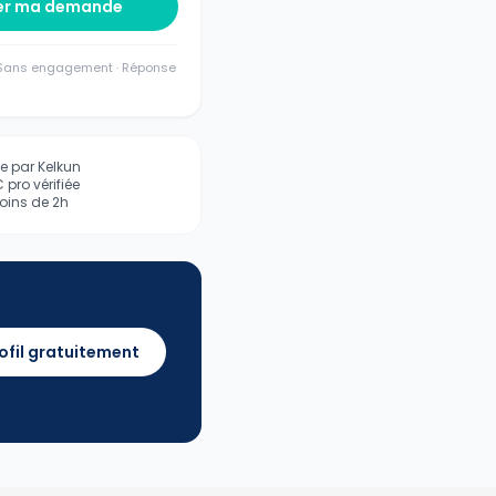
er ma demande
· Sans engagement · Réponse
iée par Kelkun
pro vérifiée
ins de 2h
ofil gratuitement