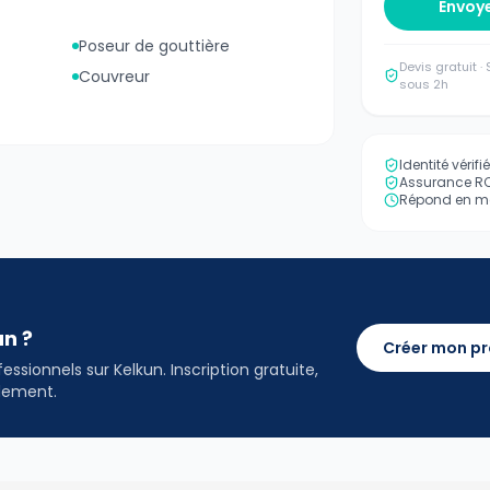
Envoy
Poseur de gouttière
Devis gratuit 
Couvreur
sous 2h
Identité vérif
Assurance RC 
Répond en mo
an ?
Créer mon pr
ssionnels sur Kelkun. Inscription gratuite,
idement.