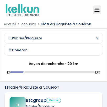
Accueil
Annuaire
Plâtrier/Plaquiste à Couëron
Plâtrier/Plaquiste
à
Couëron
(
44220
)
Trouvez et contactez un
plâtrier/plaquiste
qualifié à
Cou
Rayon de recherche •
20
km
10
100
1
Plâtrier/Plaquiste
à
Couëron
Btcgroup
Vérifié
B
Plâtrier/Plaquiste