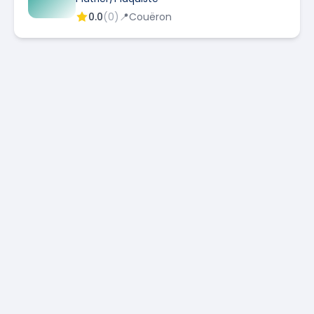
0.0
(
0
)
📍
Couëron