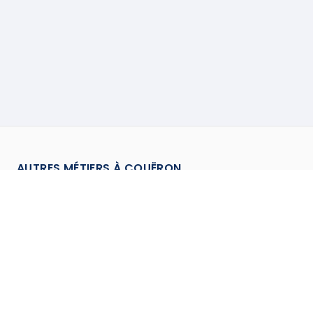
AUTRES MÉTIERS À
COUËRON
Chauffagiste
à
Coueron
→
Cloisoneur
à
Coueron
→
Couvreur
à
Coueron
→
Electricien
à
Coueron
→