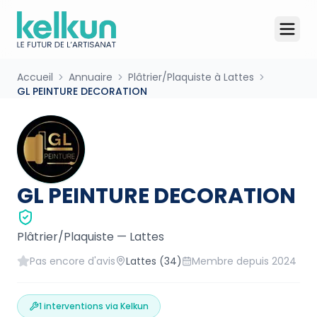
Accueil
Annuaire
Plâtrier/Plaquiste à Lattes
GL PEINTURE DECORATION
GL PEINTURE DECORATION
Plâtrier/Plaquiste
—
Lattes
Pas encore d'avis
Lattes
(34)
Membre depuis
2024
1
interventions via Kelkun