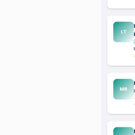
LT
MR