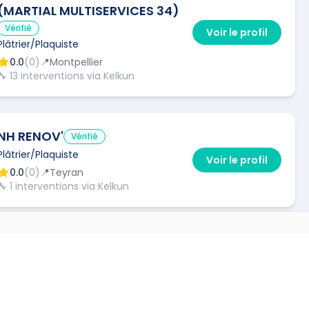
(MARTIAL MULTISERVICES 34)
Vérifié
Voir le profil
Plâtrier/Plaquiste
0.0
(
0
)
📍
Montpellier
🔧
13
interventions via Kelkun
NH RENOV'
Vérifié
Plâtrier/Plaquiste
Voir le profil
0.0
(
0
)
📍
Teyran
🔧
1
interventions via Kelkun
WILFRIED ELUERE
Vérifié
S D'AUTRES VILLES
Plâtrier/Plaquiste
Voir le profil
0.0
(
0
)
📍
Cournonterral
s
(
30470
)
→
🔧
2
interventions via Kelkun