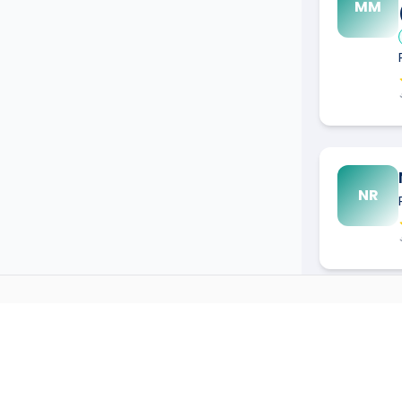
MM
NR
PLÂTRIER/PLAQUISTE
DAN
erral
→
Plâtrier/Plaquiste
à
Aimargue