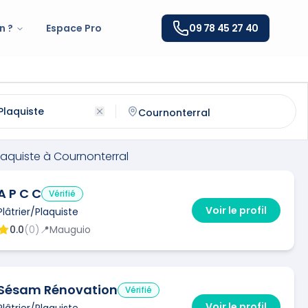
n ?
Espace Pro
09 78 45 27 40
iste
à
Cournonterral
(
34660
)
ntactez un
plâtrier/plaquiste
qualifié à
Cournonterral
Plaquiste
à
Cournonterral
A P C C
Vérifié
Voir le profil
Plâtrier/Plaquiste
0.0
(
0
)
📍
Mauguio
Sésam Rénovation
Vérifié
Voir le profil
Plâtrier/Plaquiste