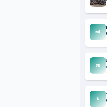
M(
SB
S