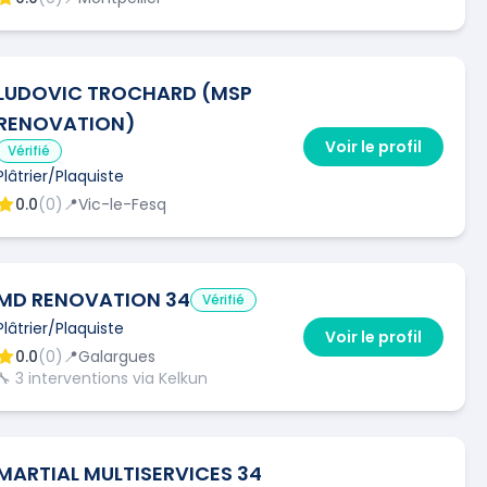
LUDOVIC TROCHARD (MSP
RENOVATION)
Voir le profil
Vérifié
Plâtrier/Plaquiste
0.0
(
0
)
📍
Vic-le-Fesq
MD RENOVATION 34
Vérifié
Plâtrier/Plaquiste
Voir le profil
0.0
(
0
)
📍
Galargues
🔧
3
interventions via Kelkun
MARTIAL MULTISERVICES 34