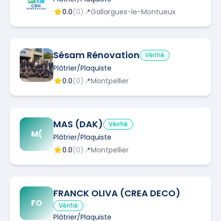
0.0
(
0
)
📍
Gallargues-le-Montueux
Sésam Rénovation
Vérifié
Plâtrier/Plaquiste
0.0
(
0
)
📍
Montpellier
MAS (DAK)
Vérifié
M(
Plâtrier/Plaquiste
0.0
(
0
)
📍
Montpellier
FRANCK OLIVA (CREA DECO)
FO
Vérifié
Plâtrier/Plaquiste