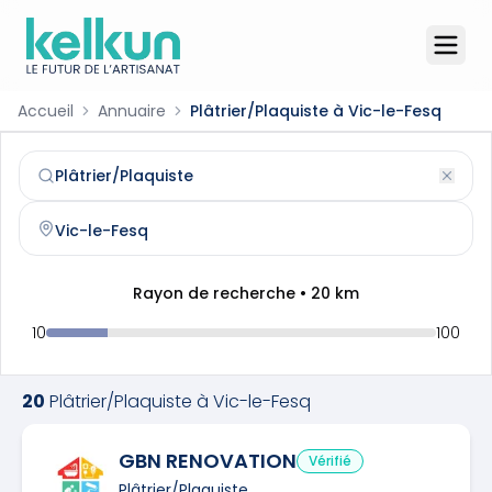
Accueil
Annuaire
Plâtrier/Plaquiste à Vic-le-Fesq
Plâtrier/Plaquiste
à
Vic-le-Fesq
(
30260
)
Trouvez et contactez un
plâtrier/plaquiste
qualifié à
Vic-
Rayon de recherche •
20
km
10
100
20
Plâtrier/Plaquiste
à
Vic-le-Fesq
GBN RENOVATION
Vérifié
Plâtrier/Plaquiste