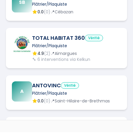
SB
Plâtrier/Plaquiste
0.0
(
0
)
📍
Cébazan
TOTAL HABITAT 360
Vérifié
Plâtrier/Plaquiste
4.9
(
2
)
📍
Aimargues
🔧
6
interventions via Kelkun
ANTOVINC
Vérifié
A
Plâtrier/Plaquiste
0.0
(
0
)
📍
Saint-Hilaire-de-Brethmas
NH RENOV'
Vérifié
NR