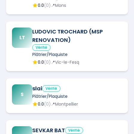
0.0
(
0
)
📍
Mons
LUDOVIC TROCHARD (MSP
LT
RENOVATION)
Vérifié
Plâtrier/Plaquiste
0.0
(
0
)
📍
Vic-le-Fesq
slai
Vérifié
S
Plâtrier/Plaquiste
0.0
(
0
)
📍
Montpellier
SEVKAR BAT
Vérifié