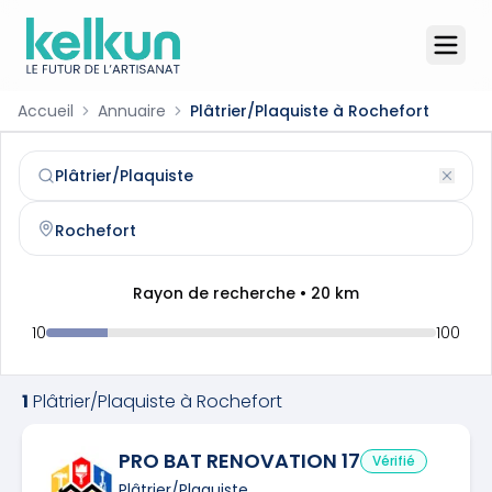
Accueil
Annuaire
Plâtrier/Plaquiste à Rochefort
Plâtrier/Plaquiste
à
Rochefort
(
17300
)
Trouvez et contactez un
plâtrier/plaquiste
qualifié à
Roch
Rayon de recherche •
20
km
10
100
1
Plâtrier/Plaquiste
à
Rochefort
PRO BAT RENOVATION 17
Vérifié
Plâtrier/Plaquiste