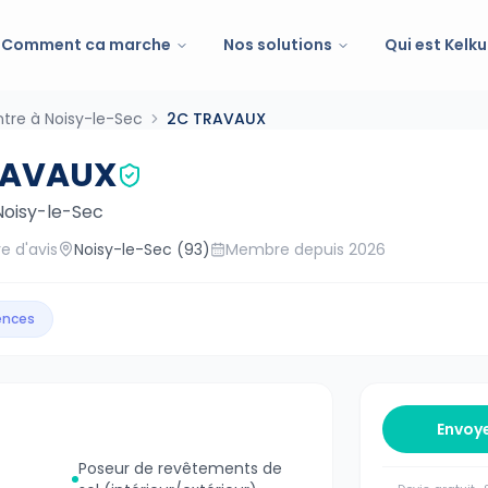
Comment ca marche
Nos solutions
Qui est Kelku
ntre à Noisy-le-Sec
2C TRAVAUX
RAVAUX
Noisy-le-Sec
e d'avis
Noisy-le-Sec
(93)
Membre depuis
2026
gences
Envoy
Poseur de revêtements de