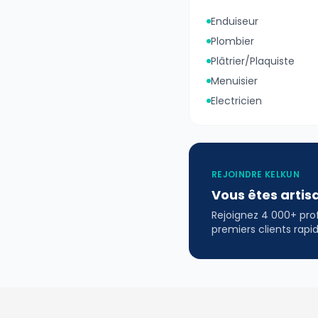
Enduiseur
Plombier
Plâtrier/Plaquiste
Menuisier
Electricien
REJOINDRE KELKUN
Vous êtes artis
Rejoignez 4 000+ profe
premiers clients rap