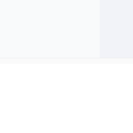
→
→
→
→