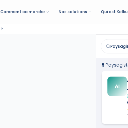
Comment ca marche
Nos solutions
Qui est Kelku
ir
Paysagiste
à
S
Trouvez et co
5
Paysagist
AI