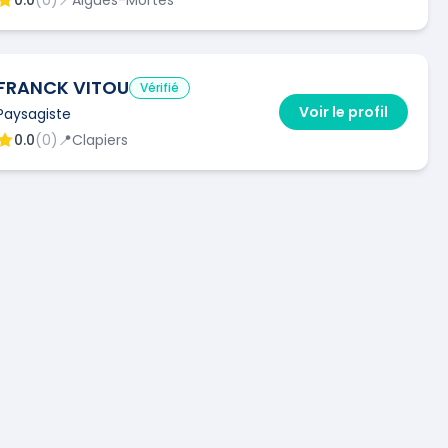
FRANCK VITOU
Vérifié
Voir le profil
Paysagiste
0.0
(
0
)
📍
Clapiers