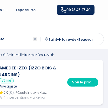
n ?
Espace Pro
09 78 45 27 40
aint-Hilaire-de-Beauvoir
(
34160
)
ntactez un
paysagiste
qualifié à
Saint-Hilaire-de-Beauvoi
e
à
Saint-Hilaire-de-Beauvoir
AMEDEE IZZO (IZZO BOIS &
JARDINS)
Vérifié
Voir le profil
Paysagiste
0.0
(
0
)
📍
Castelnau-le-Lez
🔧
4
interventions via Kelkun