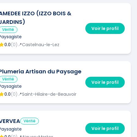
AMEDEE IZZO (IZZO BOIS &
JARDINS)
Voir le profil
Vérifié
Paysagiste
0.0
(
0
)
📍
Castelnau-le-Lez
Plumeria Artisan du Paysage
Vérifié
Voir le profil
Paysagiste
0.0
(
0
)
📍
Saint-Hilaire-de-Beauvoir
VERVEA
Vérifié
Voir le profil
Paysagiste
0.0
(
0
)
📍
Aigues-Mortes