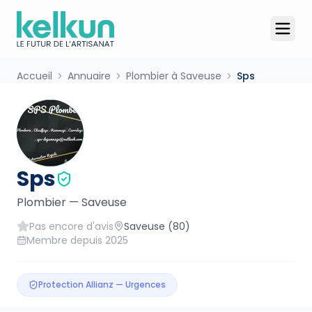
Accueil
Annuaire
Plombier à Saveuse
Sps
Sps
Plombier
—
Saveuse
Pas encore d'avis
Saveuse
(80)
Membre depuis
2025
Protection Allianz — Urgences