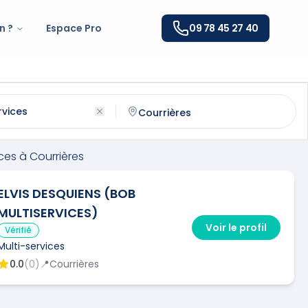
n ?
Espace Pro
09 78 45 27 40
à
Courrières
(
62710
)
ntactez un
multi-services
qualifié à
Courrières
ices
à
Courrières
ELVIS DESQUIENS (BOB
MULTISERVICES)
Voir le profil
Vérifié
Multi-services
0.0
(
0
)
📍
Courrières