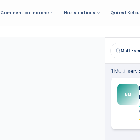
Comment ca marche
Nos solutions
Qui est Kelku
Multi-services
Trouvez et co
1
Multi-serv
ED