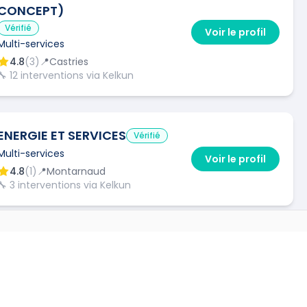
CONCEPT)
Vérifié
Voir le profil
Multi-services
4.8
(
3
)
📍
Castries
🔧
12
interventions via Kelkun
ENERGIE ET SERVICES
Vérifié
Multi-services
Voir le profil
4.8
(
1
)
📍
Montarnaud
🔧
3
interventions via Kelkun
CERVEO
Vérifié
AUTRES VILLES
Multi-services
Voir le profil
0.0
(
0
)
📍
Montpellier
30470
)
→
🔧
20
interventions via Kelkun