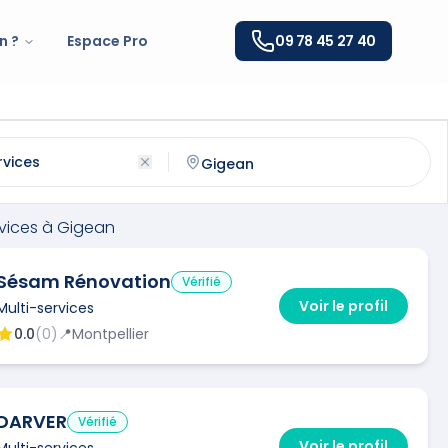
n ?
Espace Pro
09 78 45 27 40
à
Gigean
(
34770
)
ntactez un
multi-services
qualifié à
Gigean
rvices
à
Gigean
Sésam Rénovation
Vérifié
Voir le profil
Multi-services
0.0
(
0
)
📍
Montpellier
DARVER
Vérifié
Voir le profil
Multi-services