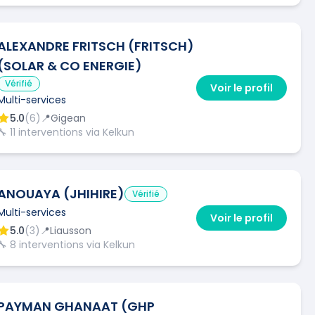
ALEXANDRE FRITSCH (FRITSCH)
(SOLAR & CO ENERGIE)
Vérifié
Voir le profil
Multi-services
5.0
(
6
)
📍
Gigean
🔧
11
interventions via Kelkun
ANOUAYA (JHIHIRE)
Vérifié
Multi-services
Voir le profil
5.0
(
3
)
📍
Liausson
🔧
8
interventions via Kelkun
PAYMAN GHANAAT (GHP