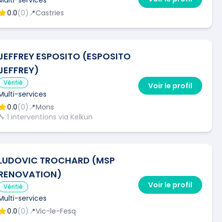
0.0
(
0
)
📍
Castries
JEFFREY ESPOSITO (ESPOSITO
JEFFREY)
Vérifié
Voir le profil
Multi-services
0.0
(
0
)
📍
Mons
🔧
1
interventions via Kelkun
LUDOVIC TROCHARD (MSP
RENOVATION)
Voir le profil
Vérifié
Multi-services
0.0
(
0
)
📍
Vic-le-Fesq