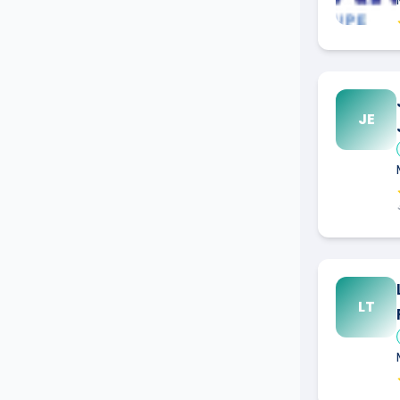
JE
LT