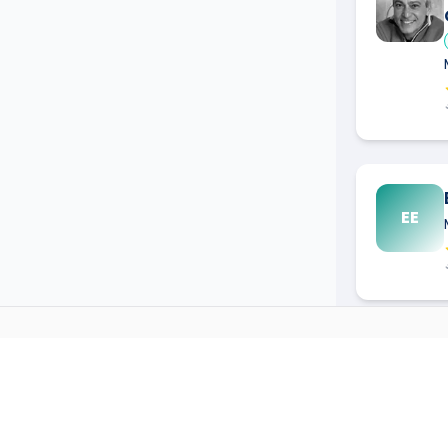
EE
MULTI-SERVICES
DANS D'
→
Multi-services
à
Aimargues
(