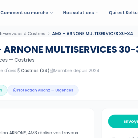
Comment ca marche
Nos solutions
Qui est Kelku
ti-services à Castries
AM3 - ARNONE MULTISERVICES 30-34
- ARNONE MULTISERVICES 30-
ices
—
Castries
e d'avis
Castries
(34)
Membre depuis
2024
un
Protection Allianz — Urgences
Envoy
lan ARNONE, AM3 réalise vos travaux