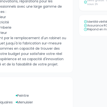
Devis gratuit 
 rénovations, réparations pour les
sous 2h
rofessionnels avec une large gamme de
es :
ieur
Identité vérif
ricité
Assurance RC 
omberie
Répond en mo
ieur
nt par le remplacement d'un robinet ou
uet jusqu'à la fabrication sur-mesure
 sommes en capacité de trouver des
otre budget pour satisfaire votre réel
xpérience et sa capacité d'innovation
 et de la faisabilité de votre projet.
Peintre
iquaires
Menuisier