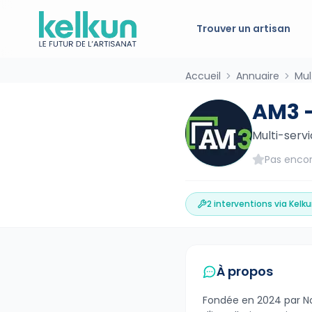
Trouver un artisan
Accueil
Annuaire
Mul
AM3 
Multi-serv
Pas encor
2
interventions via Kelk
À propos
Fondée en 2024 par No