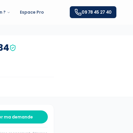
n ?
Espace Pro
09 78 45 27 40
34
er ma demande