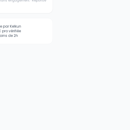
· Sans engagement · Réponse
iée par Kelkun
pro vérifiée
ins de 2h