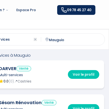
n ?
Espace Pro
09 78 45 27 40
à
Mauguio
(
34130
)
ntactez un
multi-services
qualifié à
Mauguio
rvices
à
Mauguio
DARVER
Vérifié
Voir le profil
Multi-services
0.0
(
0
)
📍
Castries
Sésam Rénovation
Vérifié
Voir le profil
Multi-services