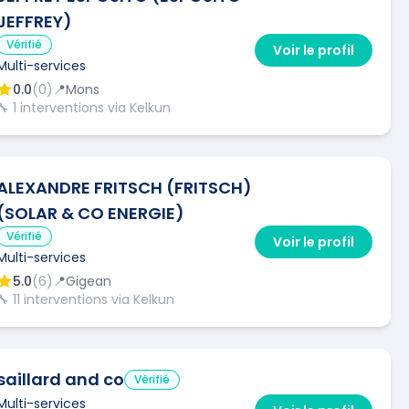
JEFFREY)
Vérifié
Voir le profil
Multi-services
0.0
(
0
)
📍
Mons
🔧
1
interventions via Kelkun
ALEXANDRE FRITSCH (FRITSCH)
(SOLAR & CO ENERGIE)
Vérifié
Voir le profil
Multi-services
5.0
(
6
)
📍
Gigean
🔧
11
interventions via Kelkun
saillard and co
Vérifié
Multi-services