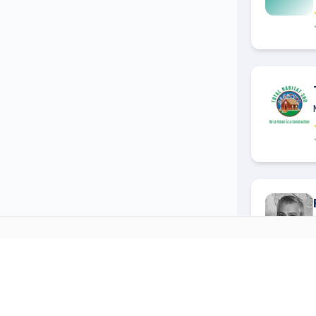
MULTI-SERVICES
DANS D'
→
Multi-services
à
Aimargues
(