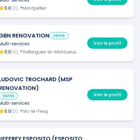
0.0
(
0
)
📍
Montpellier
GBN RENOVATION
Vérifié
Voir le profil
Multi-services
0.0
(
0
)
📍
Gallargues-le-Montueux
LUDOVIC TROCHARD (MSP
RENOVATION)
Voir le profil
Vérifié
Multi-services
0.0
(
0
)
📍
Vic-le-Fesq
JEFFREY ESPOSITO (ESPOSITO