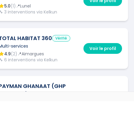
Voir le profil
5.0
(
1
)
📍
Lunel
🔧
3
interventions via Kelkun
TOTAL HABITAT 360
Vérifié
Multi-services
Voir le profil
4.9
(
2
)
📍
Aimargues
🔧
6
interventions via Kelkun
PAYMAN GHANAAT (GHP
CONCEPT)
Vérifié
Voir le profil
Multi-services
AUTRES VILLES
4.8
(
3
)
📍
Castries
🔧
12
interventions via Kelkun
30470
)
→