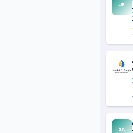
JE
SA