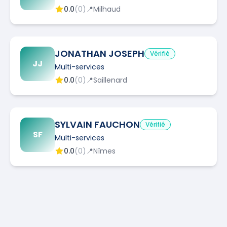
0.0
(
0
)
📍
Milhaud
JONATHAN JOSEPH
Vérifié
JJ
Multi-services
0.0
(
0
)
📍
Saillenard
SYLVAIN FAUCHON
Vérifié
SF
Multi-services
0.0
(
0
)
📍
Nîmes