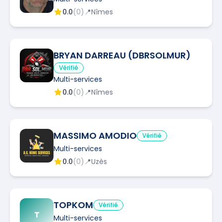
0.0
(
0
)
📍
Nîmes
BRYAN DARREAU (DBRSOLMUR)
Vérifié
Multi-services
0.0
(
0
)
📍
Nîmes
MASSIMO AMODIO
Vérifié
Multi-services
0.0
(
0
)
📍
Uzès
TOPKOM
Vérifié
T
Multi-services