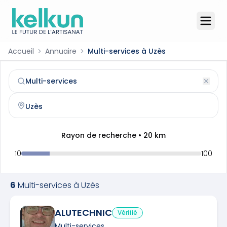
Accueil
Annuaire
Multi-services à Uzès
Multi-services
à
Uzès
(
30700
)
Trouvez et contactez un
multi-services
qualifié à
Uzès
Rayon de recherche •
20
km
10
100
6
Multi-services
à
Uzès
ALUTECHNIC
Vérifié
Multi-services