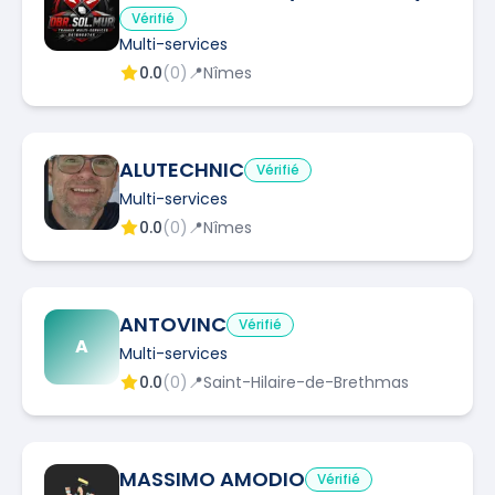
Vérifié
Multi-services
0.0
(
0
)
📍
Nîmes
ALUTECHNIC
Vérifié
Multi-services
0.0
(
0
)
📍
Nîmes
ANTOVINC
Vérifié
A
Multi-services
0.0
(
0
)
📍
Saint-Hilaire-de-Brethmas
MASSIMO AMODIO
Vérifié