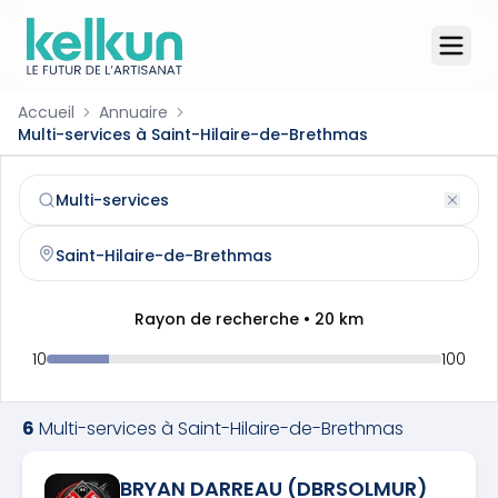
Accueil
Annuaire
Multi-services à Saint-Hilaire-de-Brethmas
Multi-services
à
Saint-Hilaire-de-Brethmas
(
30560
)
Trouvez et contactez un
multi-services
qualifié à
Saint-H
Rayon de recherche •
20
km
10
100
6
Multi-services
à
Saint-Hilaire-de-Brethmas
BRYAN DARREAU (DBRSOLMUR)