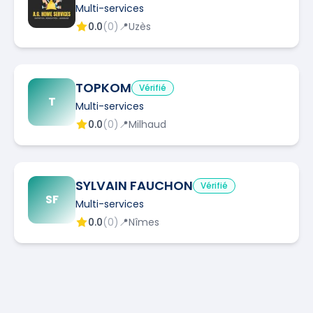
Multi-services
0.0
(
0
)
📍
Uzès
TOPKOM
Vérifié
T
Multi-services
0.0
(
0
)
📍
Milhaud
SYLVAIN FAUCHON
Vérifié
SF
Multi-services
0.0
(
0
)
📍
Nîmes