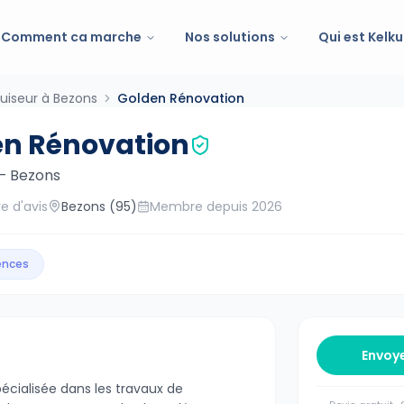
Comment ca marche
Nos solutions
Qui est Kelku
uiseur à Bezons
Golden Rénovation
en Rénovation
—
Bezons
e d'avis
Bezons
(95)
Membre depuis
2026
gences
Envoy
pécialisée dans les travaux de