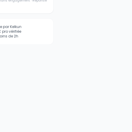
· Sans engagement · Réponse
iée par Kelkun
pro vérifiée
ins de 2h