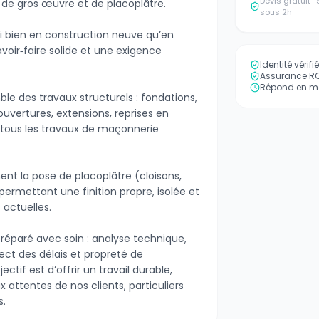
Devis gratuit 
de gros œuvre et de placoplâtre.
sous 2h
i bien en construction neuve qu’en
voir‑faire solide et une exigence
Identité vérif
Assurance RC 
Répond en mo
ble des travaux structurels : fondations,
ouvertures, extensions, reprises en
 tous les travaux de maçonnerie
nt la pose de placoplâtre (cloisons,
permettant une finition propre, isolée et
actuelles.
réparé avec soin : analyse technique,
ect des délais et propreté de
jectif est d’offrir un travail durable,
 attentes de nos clients, particuliers
s.